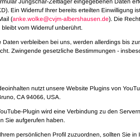
rmular Jungschar-Zeltlager eingegebenen Daten erfo
KD). Ein Widerruf Ihrer bereits erteilten Einwilligung i
ail (
anke.wolke@cvjm-albershausen.de
). Die Rech
bleibt vom Widerruf unberührt.
 Daten verbleiben bei uns, werden allerdings bis z
öscht. Zwingende gesetzliche Bestimmungen - insbes
deoinhalten nutzt unsere Website Plugins von YouTub
Bruno, CA 94066, USA.
em YouTube-Plugin wird eine Verbindung zu den Serve
en Sie aufgerufen haben.
Ihrem persönlichen Profil zuzuordnen, sollten Sie i